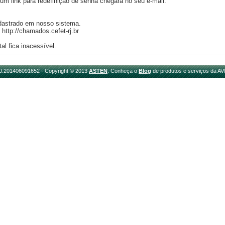
m link para redefinição de senha chegará no seu e-mail.
adastrado em nosso sistema.
ttp://chamados.cefet-rj.br
al fica inacessível.
.0.201406091652 - Copyright © 2013
ASTEN
. Conheça o
Blog
de produtos e serviços da AV