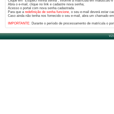
Clique em "Esqueci minha senha", informe a matrícula em maiúsculo e u
Abra o e-mail, clique no link e cadastre nova senha;
Acesso o portal com nova senha cadastrada.
Para que a
redefinição de senha funcione,
o seu e-mail deverá estar c
Caso ainda não tenha nos fornecido o seu e-mail, abra um chamado em h
IMPORTANTE
: Durante o período de processamento de matrícula o port
V.2