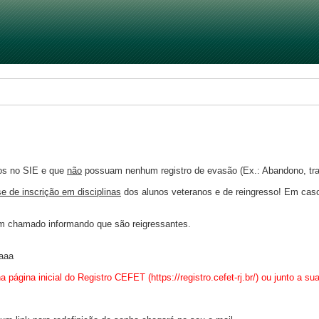
os no SIE e que
não
possuam nenhum registro de evasão (Ex.: Abandono, tran
ase de inscrição em disciplinas
dos alunos veteranos e de reingresso
!
Em caso 
m chamado informando que são reigressantes.
aaaa
ágina inicial do Registro CEFET (https://registro.cefet-rj.br/) ou junto a sua