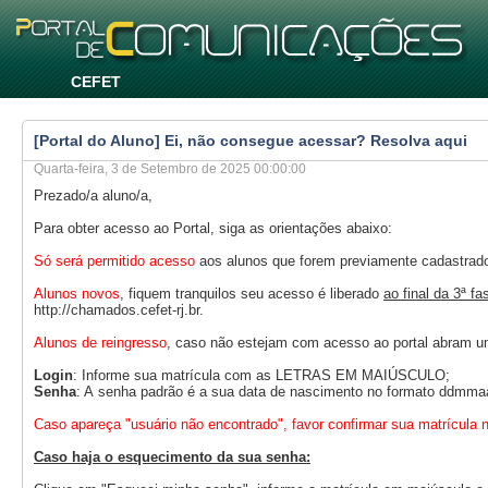
CEFET
[Portal do Aluno] Ei, não consegue acessar? Resolva aqui
Quarta-feira, 3 de Setembro de 2025 00:00:00
Prezado/a aluno/a,
Para obter acesso ao Portal, siga as orientações abaixo:
Só será permitido acesso
aos alunos que forem previamente cadastrad
Alunos novos
, fiquem tranquilos seu acesso é liberado
ao final da 3ª f
http://chamados.cefet-rj.br.
Alunos de reingresso
, caso não estejam com acesso ao portal abram u
Login
: Informe sua matrícula com as LETRAS EM MAIÚSCULO;
Senha
: A senha padrão é a sua data de nascimento no formato ddmm
Caso apareça "usuário não encontrado", favor confirmar sua matrícula na p
Caso haja o esquecimento da sua senha: