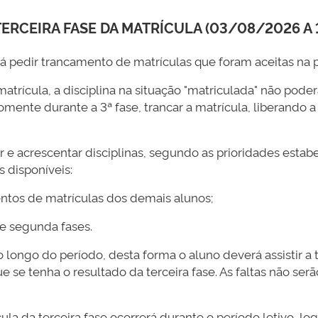
ERCEIRA FASE DA MATRÍCULA (03/08/2026 A 
 pedir trancamento de matrículas que foram aceitas na p
rícula, a disciplina na situação "matriculada" não poderá
mente durante a 3ª fase, trancar a matrícula, liberando a
ar e acrescentar disciplinas, segundo as prioridades estab
s disponíveis:
ntos de matrículas dos demais alunos;
 e segunda fases.
o longo do período, desta forma o aluno deverá assistir a
e se tenha o resultado da terceira fase. As faltas não s
la da terceira fase ocorrerá durante o período letivo, lo