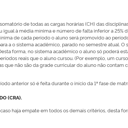
somatório de todas as cargas horárias (CH) das disciplin
ou igual à média mínima e número de falta inferior a 25% 
ínima de cada período o aluno será promovido ao período 
 para a o sistema acadêmico, parado no semestre atual. O
Desta forma, no sistema acadêmico o aluno só poderá esta
íodos reais que o aluno cursou. (Por exemplo, um curso 
iplinas que não são da grade curricular do aluno não conta
do anterior só é feita durante o início da 1ª fase de matrí
O (CRA).
caso haja empate em todos os demais critérios, desta f